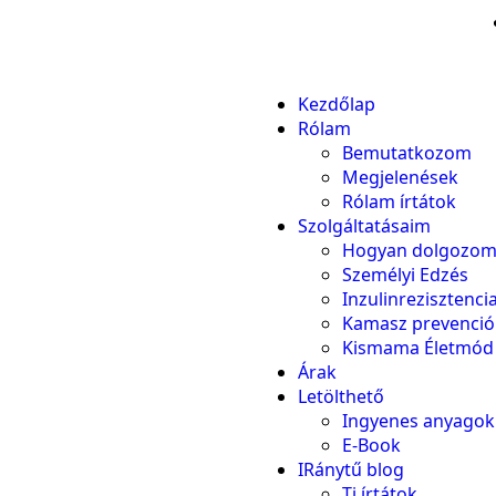
Kezdőlap
Rólam
Bemutatkozom
Megjelenések
Rólam írtátok
Szolgáltatásaim
Hogyan dolgozom
Személyi Edzés
Inzulinrezisztenc
Kamasz prevenció
Kismama Életmód
Árak
Letölthető
Ingyenes anyagok
E-Book
IRánytű blog
Ti írtátok