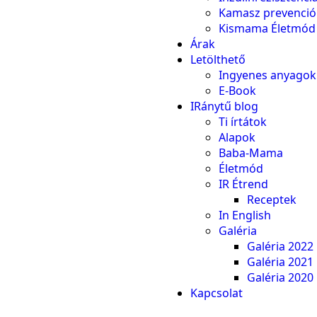
Kamasz prevenció
Kismama Életmód
Árak
Letölthető
Ingyenes anyagok
E-Book
IRánytű blog
Ti írtátok
Alapok
Baba-Mama
Életmód
IR Étrend
Receptek
In English
Galéria
Galéria 2022
Galéria 2021
Galéria 2020
Kapcsolat