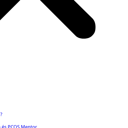
?
ia és PCOS Mentor