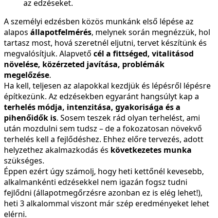
az edzéseket.
A személyi edzésben közös munkánk első lépése az
alapos
állapotfelmérés
, melynek során megnézzük, hol
tartasz most, hová szeretnél eljutni, tervet készítünk és
megvalósítjuk. Alapvető
cél a fittséged, vitalitásod
növelése, közérzeted javítása, problémák
megelőzése
.
Ha kell, teljesen az alapokkal kezdjük és lépésről lépésre
építkezünk. Az edzésekben egyaránt hangsúlyt kap a
terhelés módja, intenzitása, gyakorisága és a
pihenőidők is
. Sosem teszek rád olyan terhelést, ami
után mozdulni sem tudsz – de a fokozatosan növekvő
terhelés kell a fejlődéshez. Ehhez előre tervezés, adott
helyzethez akalmazkodás és
következetes munka
szükséges.
Éppen ezért úgy számolj, hogy heti kettőnél kevesebb,
alkalmankénti edzésekkel nem igazán fogsz tudni
fejlődni (állapotmegőrzésre azonban ez is elég lehet!),
heti 3 alkalommal viszont már szép eredményeket lehet
elérni.