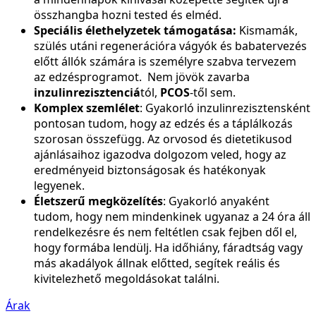
összhangba hozni tested és elméd.
Speciális élethelyzetek támogatása:
Kismamák,
szülés utáni regenerációra vágyók és babatervezés
előtt állók számára is személyre szabva tervezem
az edzésprogramot. Nem jövök zavarba
inzulinrezisztenciá
tól,
PCOS
-től sem.
Komplex szemlélet
: Gyakorló inzulinrezisztensként
pontosan tudom, hogy az edzés és a táplálkozás
szorosan összefügg. Az orvosod és dietetikusod
ajánlásaihoz igazodva dolgozom veled, hogy az
eredményeid biztonságosak és hatékonyak
legyenek.
Életszerű megközelítés
: Gyakorló anyaként
tudom, hogy nem mindenkinek ugyanaz a 24 óra áll
rendelkezésre és nem feltétlen csak fejben dől el,
hogy formába lendülj. Ha időhiány, fáradtság vagy
más akadályok állnak előtted, segítek reális és
kivitelezhető megoldásokat találni.
Árak