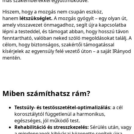
más szakemberekkel együttműködve.
Hiszem, hogy a mozgás nem csupán eszköz,
hanem
létszükséglet.
A mozgás gyógyít – egy olyan út,
amely visszavezet önmagadhoz, segít újra kapcsolatba
lépni a testeddel, és támogat abban, hogy hosszú távon
fenntartható, valóban neked szóló megoldásokat találj. A
célom, hogy biztonságos, szakértői támogatással
kísérjelek az egyensúly felé vezető úton – a saját IRányod
mentén.
Miben számíthatsz rám?
Testsúly- és testösszetétel-optimalizálás
: a cél
korosztálytól függetlenül a harmonikus,
egészséges, jól működő test.
Rehabilitáció és stresszkezelés:
Sérülés után, vagy
a mindennapok kihívásai közepette segítek újra