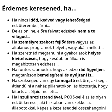
Érdemes keresened, ha...
Ha nincs
időd, kedved vagy lehetőséged
edzőterembe járni…
De az online, előre felvett edzések
nem a te
világod
…
Ha
személyre szabott fejlődésre
vágysz az
általános programok helyett, vagy akár mellett…
Ha szeretnéd megtanulni a gyakorlatok
helyes
kivitelezését
, hogy később önállóan is
magabiztosan edzhess…
Ha fontos számodra, hogy az edző
rád figyeljen
,
megtanítson
bemelegíteni és nyújtani is
…
Ha szükséged van egy
támogató
edzőre, aki segít
átlendülni a nehéz pillanatokon, és biztosítja, hogy
kitarts a céljaid mellett…
Ha
inzulinrezisztenciával, PCOS
-sel élsz és olyan
edzőt keresel, aki tisztában van ezekkel az
állapotokkal, képes a kezeléseddel összehangolni