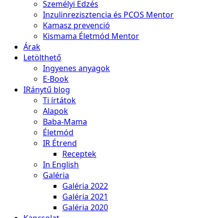
Személyi Edzés
Inzulinrezisztencia és PCOS Mentor
Kamasz prevenció
Kismama Életmód Mentor
Árak
Letölthető
Ingyenes anyagok
E-Book
IRánytű blog
Ti írtátok
Alapok
Baba-Mama
Életmód
IR Étrend
Receptek
In English
Galéria
Galéria 2022
Galéria 2021
Galéria 2020