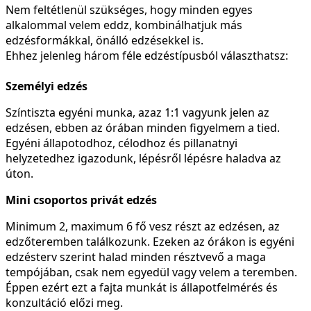
Nem feltétlenül szükséges, hogy minden egyes
alkalommal velem eddz, kombinálhatjuk más
edzésformákkal, önálló edzésekkel is.
Ehhez jelenleg három féle edzéstípusból választhatsz:
Személyi edzés
Színtiszta egyéni munka, azaz 1:1 vagyunk jelen az
edzésen, ebben az órában minden figyelmem a tied.
Egyéni állapotodhoz, célodhoz és pillanatnyi
helyzetedhez igazodunk, lépésről lépésre haladva az
úton.
Mini csoportos privát edzés
Minimum 2, maximum 6 fő vesz részt az edzésen, az
edzőteremben találkozunk. Ezeken az órákon is egyéni
edzésterv szerint halad minden résztvevő a maga
tempójában, csak nem egyedül vagy velem a teremben.
Éppen ezért ezt a fajta munkát is állapotfelmérés és
konzultáció előzi meg.