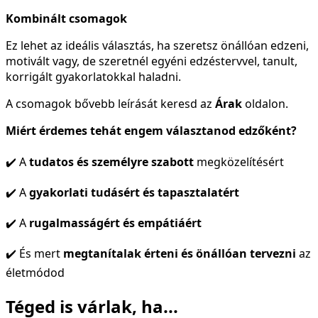
Kombinált csomagok
Ez lehet az ideális választás, ha szeretsz önállóan edzeni,
motivált vagy, de szeretnél egyéni edzéstervvel, tanult,
korrigált gyakorlatokkal haladni.
A csomagok bővebb leírását keresd az
Árak
oldalon.
Miért érdemes tehát engem választanod edzőként?
✔️ A
tudatos és személyre szabott
megközelítésért
✔️ A
gyakorlati tudásért és tapasztalatért
✔️ A
rugalmasságért és empátiáért
✔️ És mert
megtanítalak érteni és önállóan tervezni
az
életmódod
Téged is várlak, ha...