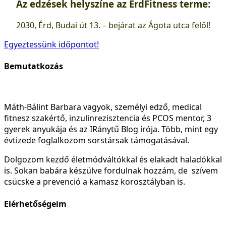
Az edzések helyszíne az
ÉrdFitness
terme:
2030, Érd, Budai út 13. – bejárat az Ágota utca felől!
Egyeztessünk időpontot!
Bemutatkozás
Máth-Bálint Barbara vagyok, személyi edző, medical
fitnesz szakértő, inzulinrezisztencia és PCOS mentor, 3
gyerek anyukája és az IRánytű Blog írója. Több, mint egy
évtizede foglalkozom sorstársak támogatásával.
Dolgozom kezdő életmódváltókkal és elakadt haladókkal
is. Sokan babára készülve fordulnak hozzám, de szívem
csücske a prevenció a kamasz korosztályban is.
Elérhetőségeim