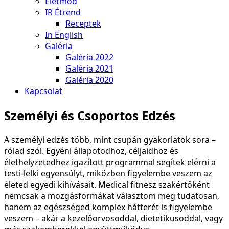
Életmód
IR Étrend
Receptek
In English
Galéria
Galéria 2022
Galéria 2021
Galéria 2020
Kapcsolat
Személyi és Csoportos Edzés
A személyi edzés több, mint csupán gyakorlatok sora –
rólad szól.
Egyéni állapotodhoz, céljaidhoz és
élethelyzetedhez igazított programmal segítek elérni a
testi-lelki egyensúlyt, miközben figyelembe veszem az
életed egyedi kihívásait. Medical fitnesz szakértőként
nemcsak a mozgásformákat választom meg tudatosan,
hanem az egészséged komplex hátterét is figyelembe
veszem – akár a kezelőorvosoddal, dietetikusoddal, vagy